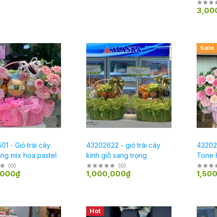
hồng đ
3,00
Hot
New
Sale
1 - Giỏ trái cây
43202622 - giỏ trái cây
432026
ng mix hoa pastel
kính giỗ sang trọng
Tone 
(
0
)
(
0
)
,000₫
1,000,000₫
1,50
Hot