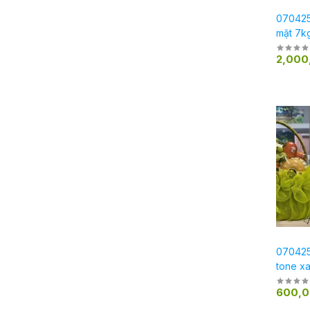
0704251
mặt 7k
2,000
0704251
tone x
600,