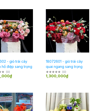
02 - giỏ trái cây
18072601 - giỏ trái cây
n hồ điệp sang trọng
quai ngang sang trọng
(
0
)
(
0
)
0,000₫
1,300,000₫