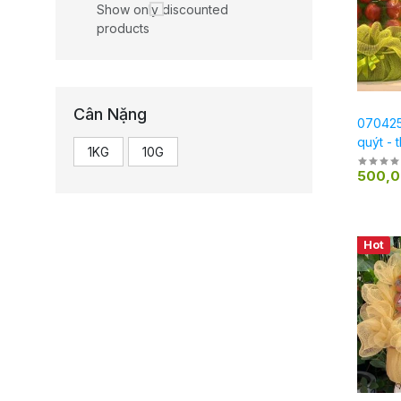
Show only discounted
products
Cân Nặng
070425
quýt - 
1KG
10G
500,
Hot