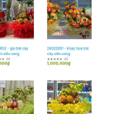
52 - giỏ trái cây
24022651 - khay hoa trái
ỏ siêu sang
cây siêu sang
(
0
)
(
0
)
000₫
1,000,000₫