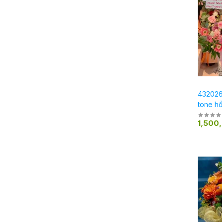
4320261
tone h
1,500