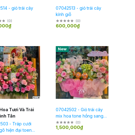
14 - giỏ trái cây
07042513 - giỏ trái cây
kính giỗ
(
0
)
(
0
)
000₫
600,000₫
Hot
New
Hoa Tươi Và Trái
07042502 - Giỏ trái cây
ình Tân
mix hoa tone hồng sang
trọng, hiện đại full 2 mặt
(
0
)
503 - Tráp cưới
1,500,000₫
trước sau
õ hiện đại toen