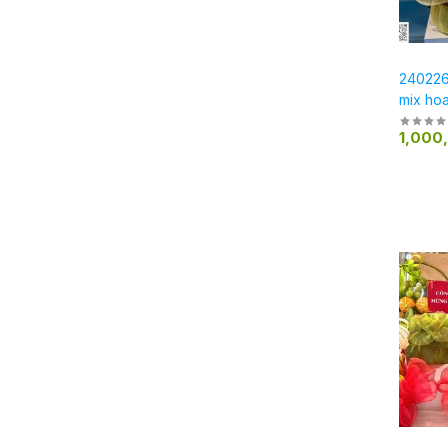
2402265
mix ho
trọng
1,000