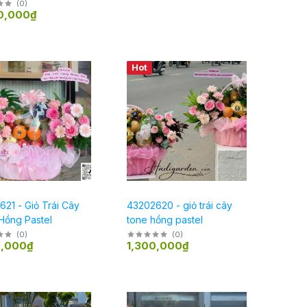
ủ bộ lễ
(
0
)
0,000₫
Hot
21 - Giỏ Trái Cây
43202620 - giỏ trái cây
Hồng Pastel
tone hồng pastel
(
0
)
(
0
)
0,000₫
1,300,000₫