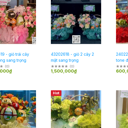
9 - giỏ trái cây
43202618 - giỏ 2 cây 2
240226
ồng sang trọng
mặt sang trọng
tone đ
(
0
)
(
0
)
,000₫
1,500,000₫
600,
Hot