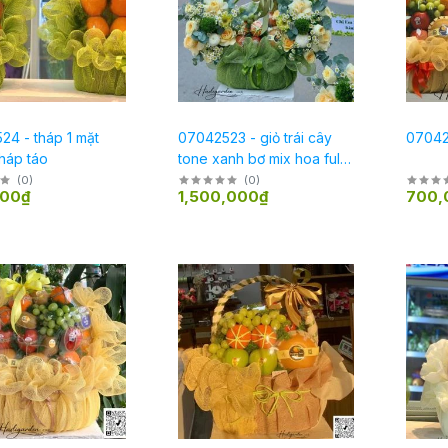
24 - tháp 1 mặt
07042523 - giỏ trái cây
070425
tháp táo
tone xanh bơ mix hoa full
2 mặt
(
0
)
(
0
)
000₫
1,500,000₫
700,