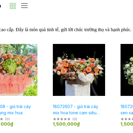
m
ao cấp. Đây là món quà tinh tế, gửi lời chúc trường thọ và hạnh phúc.
8 - giỏ trái cây
18072607 - giỏ trái cây
180726
ọng mix hoa
mix hoa tone cam siêu
sen sa
sang trọng phù hợp mọi
mọi dị
(
0
)
(
0
)
,000₫
1,500,000₫
1,50
dịp lễ