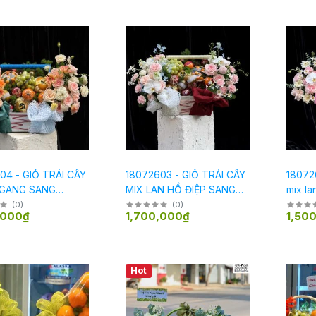
04 - GIỎ TRÁI CÂY
18072603 - GIỎ TRÁI CÂY
180726
NGANG SANG
MIX LAN HỒ ĐIỆP SANG
mix la
G
TRỌNG
(
0
)
(
0
)
,000₫
1,700,000₫
1,50
Hot