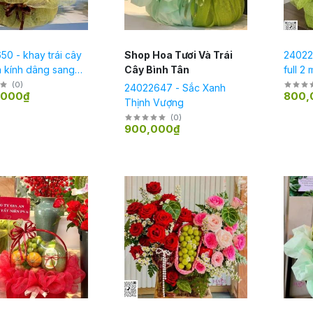
0 - khay trái cây
Shop Hoa Tươi Và Trái
240226
a kính dâng sang
Cây Bình Tân
full 2
(
0
)
24022647 - Sắc Xanh
,000₫
800,
Thịnh Vượng
(
0
)
900,000₫