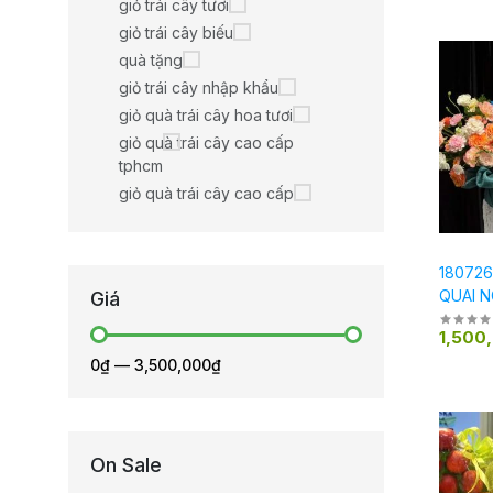
giỏ trái cây tươi
giỏ trái cây biếu
quà tặng
giỏ trái cây nhập khẩu
giỏ quà trái cây hoa tươi
giỏ quà trái cây cao cấp
tphcm
giỏ quà trái cây cao cấp
180726
QUAI 
Giá
TRỌN
1,500
0₫
—
3,500,000₫
On Sale