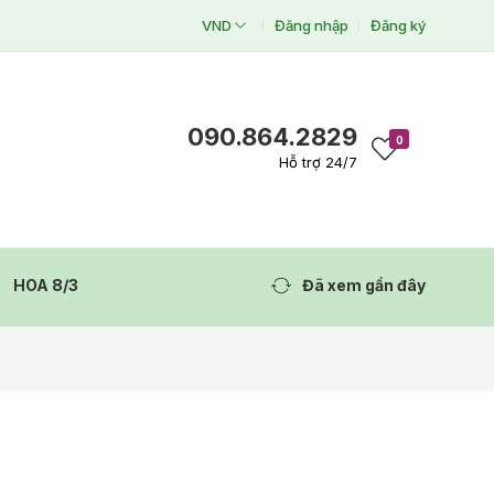
VND
Đăng nhập
Đăng ký
090.864.2829
0
Hỗ trợ 24/7
HOA 8/3
Đã xem gần đây