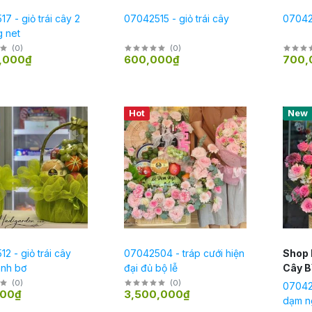
7 - giỏ trái cây 2
07042515 - giỏ trái cây
070425
g net
(
0
)
(
0
)
,000₫
600,000₫
700,
Hot
New
2 - giỏ trái cây
07042504 - tráp cưới hiện
Shop 
anh bơ
đại đủ bộ lễ
Cây B
(
0
)
(
0
)
07042
000₫
3,500,000₫
dạm ng