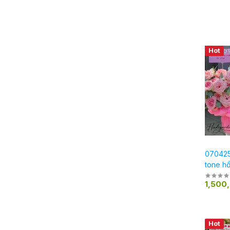
Hot
0704250
tone hồ
1,500
Hot