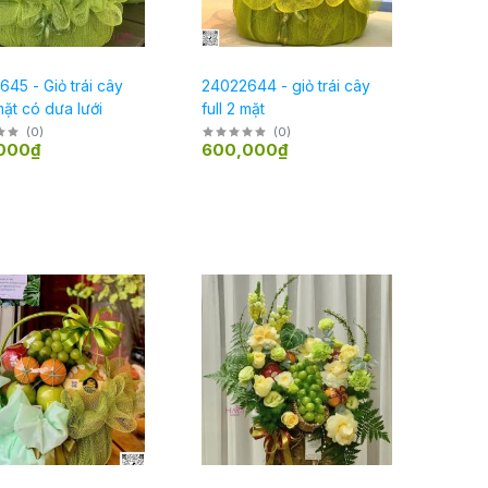
45 - Giỏ trái cây
24022644 - giỏ trái cây
 mặt có dưa lưới
full 2 mặt
(
0
)
(
0
)
000₫
600,000₫