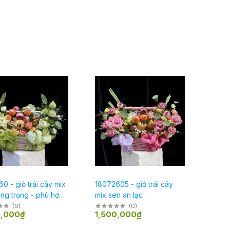
0 - giỏ trái cây mix
18072605 - giỏ trái cây
ng trọng - phù hợp
mix sen an lạc
p lễ
(
0
)
(
0
)
0,000₫
1,500,000₫