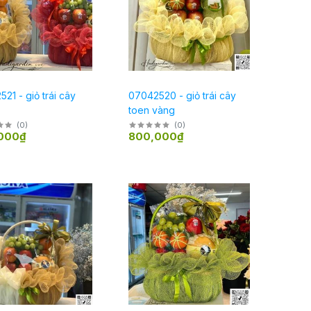
21 - giỏ trái cây
07042520 - giỏ trái cây
toen vàng
(
0
)
(
0
)
000₫
800,000₫