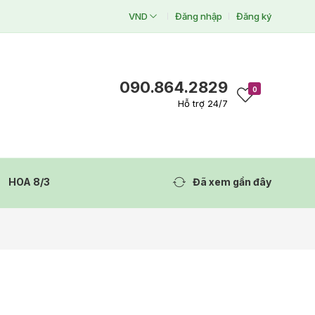
VND
Đăng nhập
Đăng ký
090.864.2829
0
Hỗ trợ 24/7
HOA 8/3
Đã xem gần đây