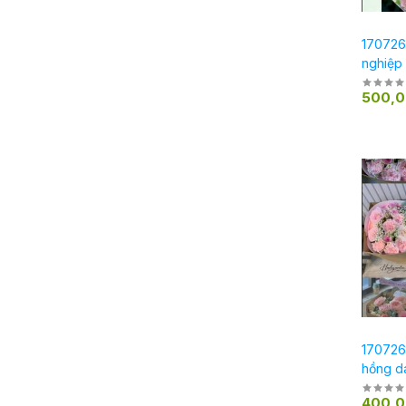
1707261
nghiệp
500,
170726
hồng d
400,