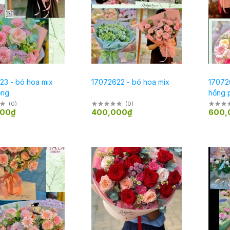
23 - bó hoa mix
17072622 - bó hoa mix
17072
ồng
hồng p
(
0
)
(
0
)
000₫
400,000₫
600,