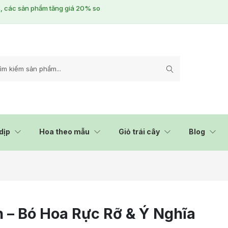
/3, các sản phẩm tăng giá 20% so
dịp
Hoa theo mẫu
Giỏ trái cây
Blog
 – Bó Hoa Rực Rỡ & Ý Nghĩa