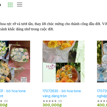
m
 rực rỡ và tươi tắn, thay lời chúc mừng cho thành công đầu đời. Với h
hoảnh khắc đáng nhớ trong cuộc đời.
31 - bó hoa tone
17072630 - bó hoa tone
170726
nt
vàng dáng tròn
nghiệ
(
0
)
(
0
)
000₫
300,000₫
400,