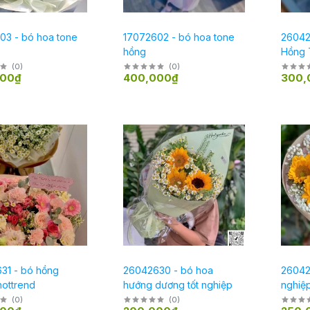
03 - bó hoa tone
17072602 - bó hoa tone
26042
hồng
Hồng 
(
0
)
(
0
)
000₫
400,000₫
300,
31 - bó hồng
26042630 - bó hoa
26042
hottrend
hướng dương tốt nghiệp
nghiệ
(
0
)
(
0
)