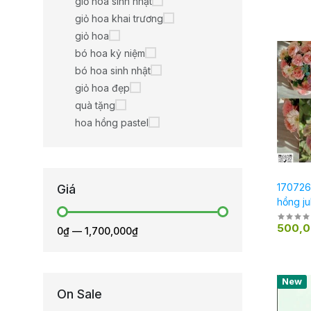
giỏ hoa sinh nhật
giỏ hoa khai trương
giỏ hoa
bó hoa kỷ niệm
bó hoa sinh nhật
giỏ hoa đẹp
quà tặng
hoa hồng pastel
170726
Giá
hồng ju
pastel
500,
0₫
—
1,700,000₫
New
On Sale