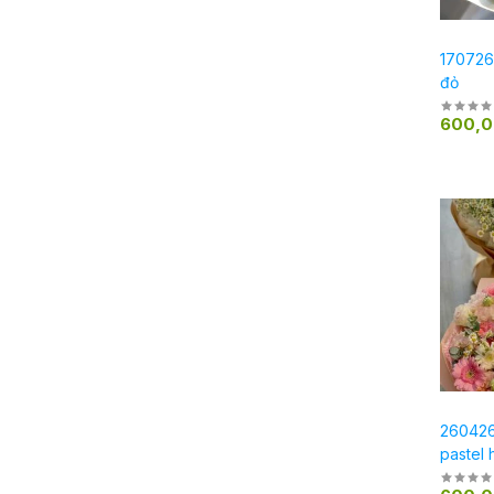
170726
đỏ
600,
260426
pastel 