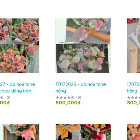
27 - bó hoa tone
17072626 - bó hoa tone
17072
libee dáng tròn
hồng
hồng
(
0
)
(
0
)
000₫
500,000₫
300,