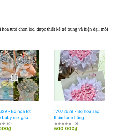
oa tươi chọn lọc, được thiết kế trẻ trung và hiện đại, mỗi
29 - Bó hoa tốt
17072628 - Bó hoa sáp
p baby mix gấu
thơm tone hồng
(
0
)
(
0
)
000₫
500,000₫