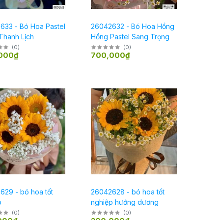
633 - Bó Hoa Pastel
26042632 - Bó Hoa Hồng
Thanh Lịch
Hồng Pastel Sang Trọng
(
0
)
(
0
)
000₫
700,000₫
629 - bó hoa tốt
26042628 - bó hoa tốt
p
nghiệp hướng dương
(
0
)
(
0
)