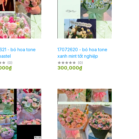
621 - bó hoa tone
17072620 - bó hoa tone
astel
xanh mint tốt nghiệp
(
0
)
(
0
)
000₫
300,000₫