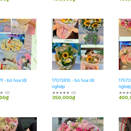
1 - bó hoa tốt
17072610 - bó hoa tốt
170726
nghiệp
nghiệ
tốt ng
(
0
)
(
0
)
00₫
350,000₫
400,