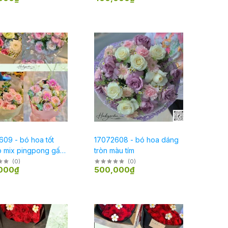
09 - bó hoa tốt
17072608 - bó hoa dáng
p mix pingpong gấu
tròn màu tím
hiệp
(
0
)
(
0
)
000₫
500,000₫