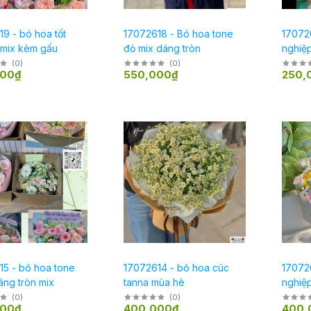
9 - bó hoa tốt
17072618 - Bó hoa tone
170726
 mix kèm gấu
đỏ mix dáng tròn
nghiệp
(
0
)
(
0
)
000₫
550,000₫
250,
15 - bó hoa tone
17072614 - bó hoa cúc
170726
áng tròn mix
tanna mùa hè
nghiệ
(
0
)
(
0
)
000₫
400,000₫
400,