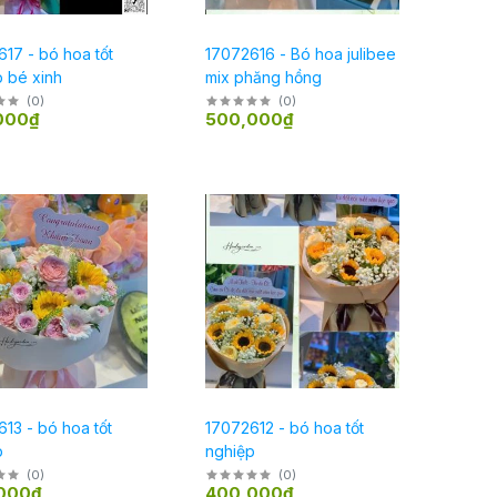
17 - bó hoa tốt
17072616 - Bó hoa julibee
 bé xinh
mix phăng hồng
(
0
)
(
0
)
000₫
500,000₫
13 - bó hoa tốt
17072612 - bó hoa tốt
p
nghiệp
(
0
)
(
0
)
000₫
400,000₫