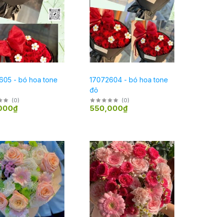
605 - bó hoa tone
17072604 - bó hoa tone
đỏ
(
0
)
(
0
)
000₫
550,000₫