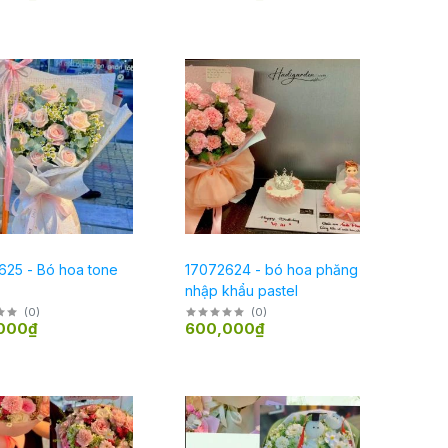
625 - Bó hoa tone
17072624 - bó hoa phăng
nhập khẩu pastel
(
0
)
(
0
)
000₫
600,000₫