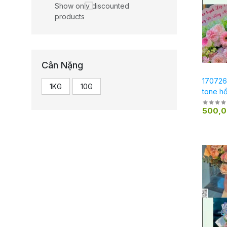
Show only discounted
products
Cân Nặng
170726
1KG
10G
tone h
500,