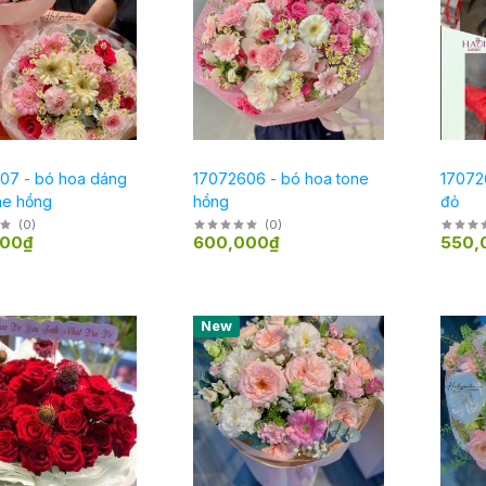
07 - bó hoa dáng
17072606 - bó hoa tone
17072
ne hồng
hồng
đỏ
(
0
)
(
0
)
000₫
600,000₫
550,
New