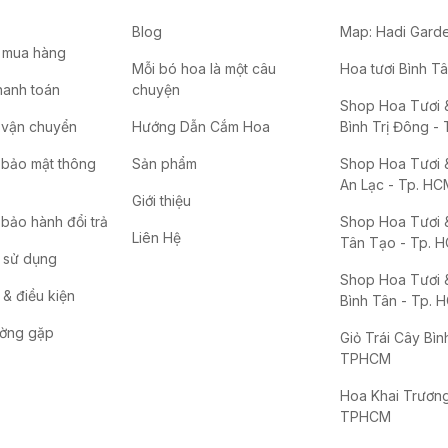
Blog
Map: Hadi Gard
 mua hàng
Mỗi bó hoa là một câu
Hoa tươi Bình T
hanh toán
chuyện
Shop Hoa Tươi &
 vận chuyển
Hướng Dẫn Cắm Hoa
Bình Trị Đông -
 bảo mật thông
Sản phẩm
Shop Hoa Tươi &
An Lạc - Tp. HC
Giới thiệu
bảo hành đổi trả
Shop Hoa Tươi &
Liên Hệ
Tân Tạo - Tp. 
 sử dụng
Shop Hoa Tươi &
& điều kiện
Bình Tân - Tp. 
ường gặp
Giỏ Trái Cây Bìn
TPHCM
Hoa Khai Trương
TPHCM