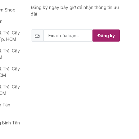
Đăng ký ngay bây giờ để nhận thông tin ưu
en Shop
đãi
ân
 Trái Cây
Đăng ký
 Tp. HCM
 Trái Cây
M
 Trái Cây
HCM
 Trái Cây
HCM
h Tân
 Bình Tân