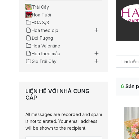
Trái Cây
Hoa Tươi
HOA 8/3
Hoa theo dịp
Đối Tượng
Hoa Valentine
Hoa theo mẫu
Giỏ Trái Cây
6
Sản p
LIÊN HỆ VỚI NHÀ CUNG
CẤP
All messages are recorded and spam
is not tolerated. Your email address
will be shown to the recipient.