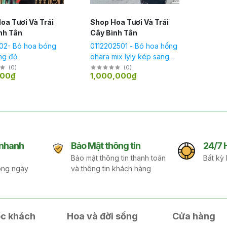
oa Tươi Và Trái
Shop Hoa Tươi Và Trái
nh Tân
Cây Bình Tân
02- Bó hoa bóng
0112202501 - Bó hoa hồng
ng đỏ
ohara mix lyly kép sang
trọng
(
0
)
(
0
)
000₫
1,000,000₫
 nhanh
Bảo Mật thông tin
24/7 
Bảo mật thông tin thanh toán
Bất kỳ 
ong ngày
và thông tin khách hàng
c khách
Hoa và đời sống
Cửa hàng