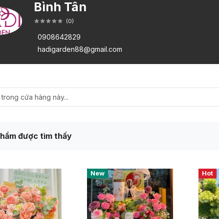
Bình Tân
(
0
)
0908642829
hadigarden88@gmail.com
hẩm được tìm thấy
New
Hot