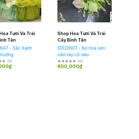
Hoa Tươi Và Trái
Shop Hoa Tươi Và Trái
ình Tân
Cây Bình Tân
647 - Sắc Xanh
12022607 - Bó hoa sen
 Vượng
cầm tay cô dâu
(
0
)
(
0
)
000₫
800,000₫