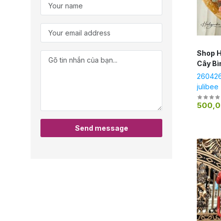
Shop H
Cây Bì
260426
julibee
500,
Send message