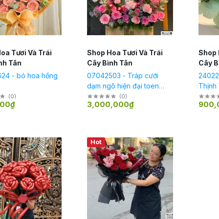
oa Tươi Và Trái
Shop Hoa Tươi Và Trái
Shop 
nh Tân
Cây Bình Tân
Cây B
24 - bó hoa hồng
07042503 - Tráp cưới
24022
dạm ngõ hiện đại toen
Thịnh
hồng đủ bộ lễ
(
0
)
(
0
)
000₫
3,000,000₫
900,
Hot