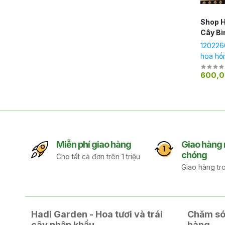
Shop H
Cây Bì
120226
hoa hồ
600,
Miễn phí giao hàng
Giao hàng
chóng
Cho tất cả đơn trên 1 triệu
Giao hàng tr
Hadi Garden - Hoa tươi và trái
Chăm só
cây nhập khẩu
hàng