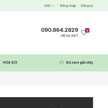
VND
Đăng nhập
Đăng ký
090.864.2829
0
Hỗ trợ 24/7
HOA 8/3
Đã xem gần đây