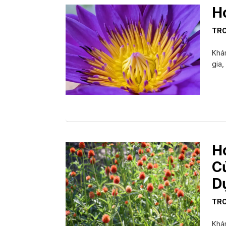
H
TR
Khá
gia,
H
C
D
TR
Khám