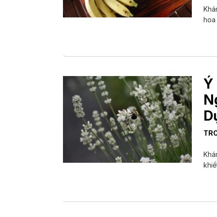
Khám
hoa 
Ý
N
D
TR
Khám
khiế