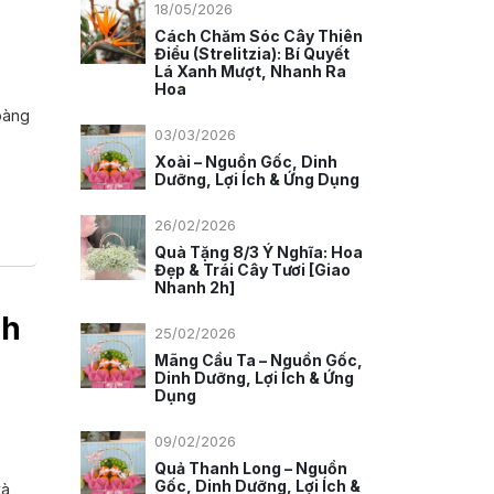
18/05/2026
Cách Chăm Sóc Cây Thiên
Điểu (Strelitzia): Bí Quyết
Lá Xanh Mượt, Nhanh Ra
Hoa
oàng
03/03/2026
Xoài – Nguồn Gốc, Dinh
Dưỡng, Lợi Ích & Ứng Dụng
26/02/2026
Quà Tặng 8/3 Ý Nghĩa: Hoa
Đẹp & Trái Cây Tươi [Giao
Nhanh 2h]
nh
25/02/2026
Mãng Cầu Ta – Nguồn Gốc,
Dinh Dưỡng, Lợi Ích & Ứng
Dụng
09/02/2026
Quả Thanh Long – Nguồn
Gốc, Dinh Dưỡng, Lợi Ích &
và