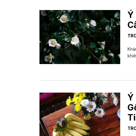
Ý
C
TR
Khám
khiê
Ý
G
T
TR