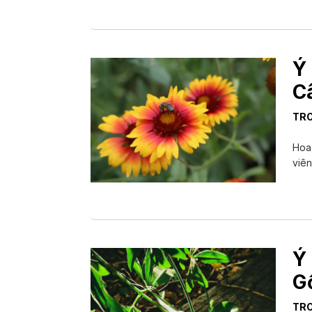
Ý
C
TR
Hoa 
viên
Ý
G
TR