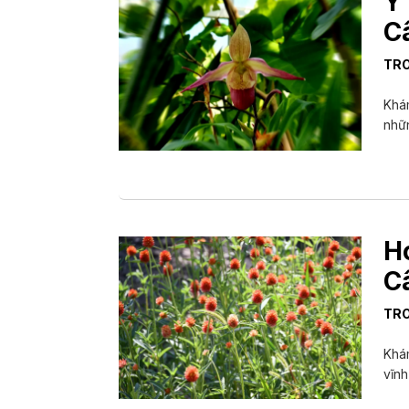
Ý
C
TR
Khám
nhữn
H
C
TR
Khám
vĩnh