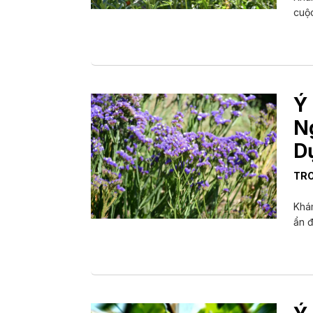
cuộc
Ý
N
D
TR
Khám
ẩn đ