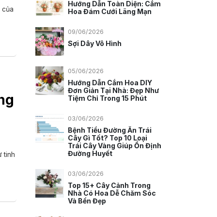
Hướng Dẫn Toàn Diện: Cắm
ế của
Hoa Đám Cưới Lãng Mạn
09/06/2026
Sợi Dây Vô Hình
05/06/2026
Hướng Dẫn Cắm Hoa DIY
Đơn Giản Tại Nhà: Đẹp Như
ng
Tiệm Chỉ Trong 15 Phút
03/06/2026
Bệnh Tiểu Đường Ăn Trái
Cây Gì Tốt? Top 10 Loại
Trái Cây Vàng Giúp Ổn Định
Đường Huyết
 tinh
03/06/2026
Top 15+ Cây Cảnh Trong
Nhà Có Hoa Dễ Chăm Sóc
Và Bền Đẹp