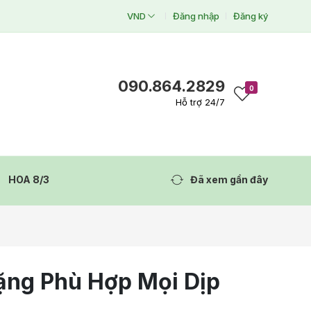
VND
Đăng nhập
Đăng ký
090.864.2829
0
Hỗ trợ 24/7
HOA 8/3
Đã xem gần đây
ặng Phù Hợp Mọi Dịp