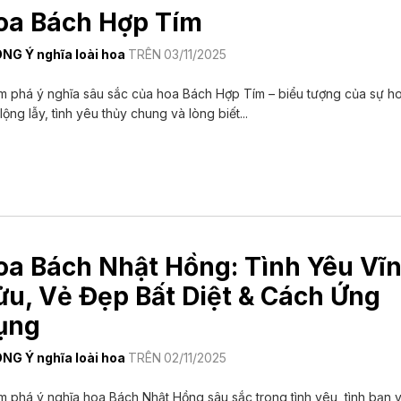
oa Bách Hợp Tím
ONG
Ý nghĩa loài hoa
TRÊN
03/11/2025
m phá ý nghĩa sâu sắc của hoa Bách Hợp Tím – biểu tượng của sự h
 lộng lẫy, tình yêu thủy chung và lòng biết...
oa Bách Nhật Hồng: Tình Yêu Vĩ
ửu, Vẻ Đẹp Bất Diệt & Cách Ứng
ụng
ONG
Ý nghĩa loài hoa
TRÊN
02/11/2025
 phá ý nghĩa hoa Bách Nhật Hồng sâu sắc trong tình yêu, tình bạn 