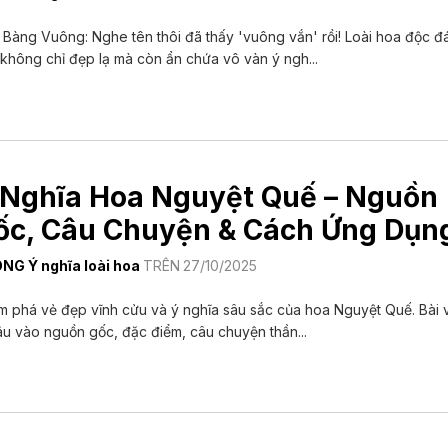
Bàng Vuông: Nghe tên thôi đã thấy 'vuông vắn' rồi! Loài hoa độc đ
không chỉ đẹp lạ mà còn ẩn chứa vô vàn ý ngh...
 Nghĩa Hoa Nguyệt Quế – Nguồn
ốc, Câu Chuyện & Cách Ứng Dụn
ONG
Ý nghĩa loài hoa
TRÊN
27/10/2025
 phá vẻ đẹp vĩnh cửu và ý nghĩa sâu sắc của hoa Nguyệt Quế. Bài v
âu vào nguồn gốc, đặc điểm, câu chuyện thần...