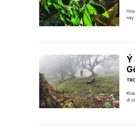
Hoa 
này 
Ý
G
TR
Khám
đi s