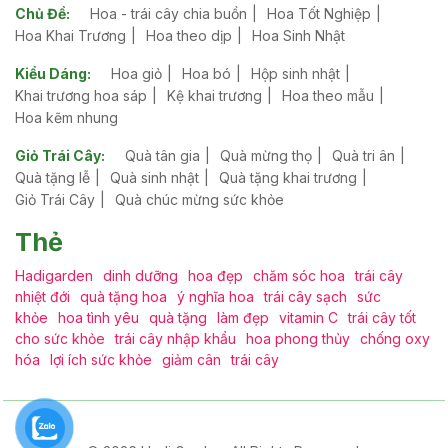
Chủ Đề:
Hoa - trái cây chia buồn
Hoa Tốt Nghiệp
Hoa Khai Trương
Hoa theo dịp
Hoa Sinh Nhật
Kiểu Dáng:
Hoa giỏ
Hoa bó
Hộp sinh nhật
Khai trương hoa sáp
Kệ khai trương
Hoa theo mẫu
Hoa kẽm nhung
Giỏ Trái Cây:
Quà tân gia
Quà mừng thọ
Quà tri ân
Quà tặng lễ
Quà sinh nhật
Quà tặng khai trương
Giỏ Trái Cây
Quà chúc mừng sức khỏe
Thẻ
Hadigarden
dinh dưỡng
hoa đẹp
chăm sóc hoa
trái cây
nhiệt đới
quà tặng hoa
ý nghĩa hoa
trái cây sạch
sức
khỏe
hoa tình yêu
quà tặng
làm đẹp
vitamin C
trái cây tốt
cho sức khỏe
trái cây nhập khẩu
hoa phong thủy
chống oxy
hóa
lợi ích sức khỏe
giảm cân
trái cây