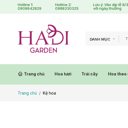
Hotline 1:
Hotline 2:
Lưu ý: Vào dịp lễ 8
0908642829
0988330325
với ngày thường
DANH MỤC
Trang chủ
Hoa tươi
Trái cây
Hoa theo 
Trang chủ
Kệ hoa