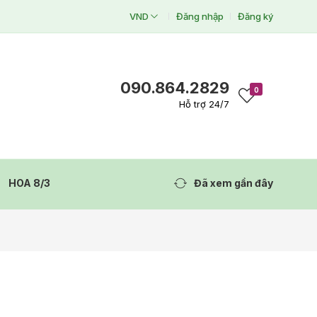
VND
Đăng nhập
Đăng ký
090.864.2829
0
Hỗ trợ 24/7
HOA 8/3
Đã xem gần đây