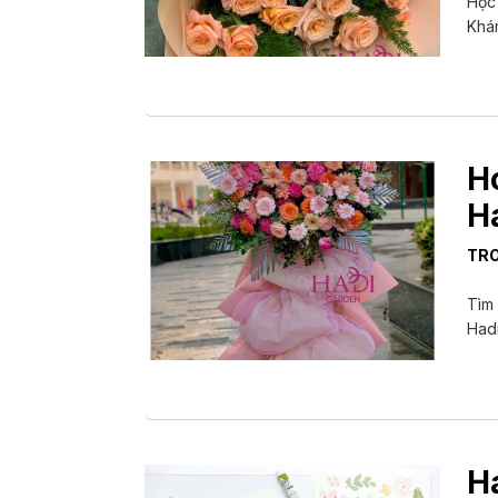
Học
Khám
H
H
TR
Tìm 
Hadi
H