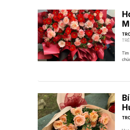
H
M
TR
TRÊ
Tìm 
chúc
B
H
TR