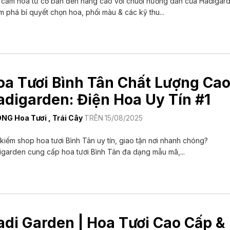
 cắm hoa từ cơ bản đến nâng cao với chuỗi hướng dẫn của Hadigard
 phá bí quyết chọn hoa, phối màu & các kỹ thu...
oa Tươi Bình Tân Chất Lượng Cao
adigarden: Điện Hoa Uy Tín #1
ONG
Hoa Tươi
,
Trái Cây
TRÊN
15/08/2025
kiếm shop hoa tươi Bình Tân uy tín, giao tận nơi nhanh chóng?
garden cung cấp hoa tươi Bình Tân đa dạng mẫu mã,...
adi Garden | Hoa Tươi Cao Cấp &