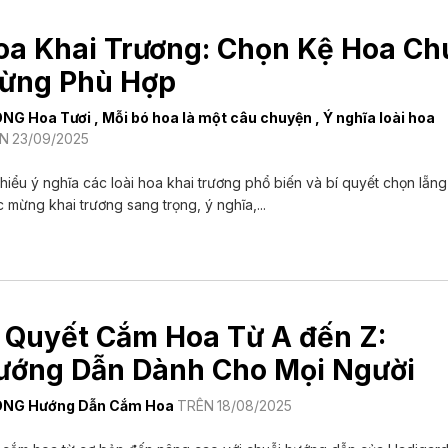
oa Khai Trương: Chọn Kệ Hoa Ch
ừng Phù Hợp
ONG
Hoa Tươi
,
Mỗi bó hoa là một câu chuyện
,
Ý nghĩa loài hoa
N
23/09/2025
hiểu ý nghĩa các loài hoa khai trương phổ biến và bí quyết chọn lẵn
 mừng khai trương sang trọng, ý nghĩa,...
í Quyết Cắm Hoa Từ A đến Z:
ướng Dẫn Dành Cho Mọi Người
ONG
Hướng Dẫn Cắm Hoa
TRÊN
18/08/2025