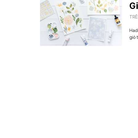
G
TRÊ
Hadi
giỏ 