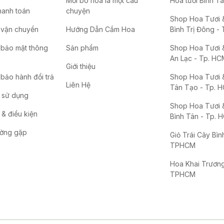
Mỗi bó hoa là một câu
Hoa tươi Bình T
hanh toán
chuyện
Shop Hoa Tươi &
 vận chuyển
Hướng Dẫn Cắm Hoa
Bình Trị Đông -
 bảo mật thông
Sản phẩm
Shop Hoa Tươi &
An Lạc - Tp. HC
Giới thiệu
bảo hành đổi trả
Shop Hoa Tươi &
Liên Hệ
Tân Tạo - Tp. 
 sử dụng
Shop Hoa Tươi &
& điều kiện
Bình Tân - Tp. 
ường gặp
Giỏ Trái Cây Bìn
TPHCM
Hoa Khai Trương
TPHCM