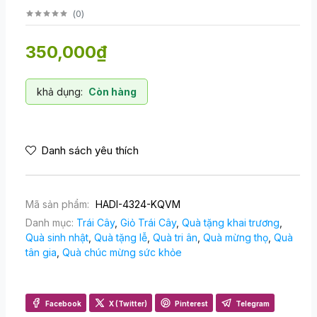
(
0
)
350,000₫
khả dụng:
Còn hàng
Danh sách yêu thích
Mã sản phẩm:
HADI-4324-KQVM
Danh mục:
Trái Cây
,
Giỏ Trái Cây
,
Quà tặng khai trương
,
Quà sinh nhật
,
Quà tặng lễ
,
Quà tri ân
,
Quà mừng thọ
,
Quà
tân gia
,
Quà chúc mừng sức khỏe
Facebook
X (Twitter)
Pinterest
Telegram