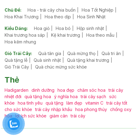
Chủ Đề:
Hoa - trái cây chia buồn
Hoa Tốt Nghiệp
Hoa Khai Trương
Hoa theo dịp
Hoa Sinh Nhật
Kiểu Dáng:
Hoa giỏ
Hoa bó
Hộp sinh nhật
Khai trương hoa sáp
Kệ khai trương
Hoa theo mẫu
Hoa kẽm nhung
Giỏ Trái Cây:
Quà tân gia
Quà mừng thọ
Quà tri ân
Quà tặng lễ
Quà sinh nhật
Quà tặng khai trương
Giỏ Trái Cây
Quà chúc mừng sức khỏe
Thẻ
Hadigarden
dinh dưỡng
hoa đẹp
chăm sóc hoa
trái cây
nhiệt đới
quà tặng hoa
ý nghĩa hoa
trái cây sạch
sức
khỏe
hoa tình yêu
quà tặng
làm đẹp
vitamin C
trái cây tốt
cho sức khỏe
trái cây nhập khẩu
hoa phong thủy
chống oxy
hóa
lợi ích sức khỏe
giảm cân
trái cây